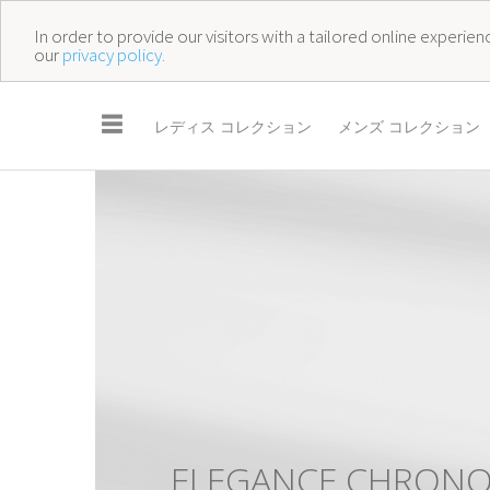
In order to provide our visitors with a tailored online experi
our
privacy policy.
☰
レディス コレクション
メンズ コレクション
E
L
E
G
A
N
C
E
C
H
R
O
N