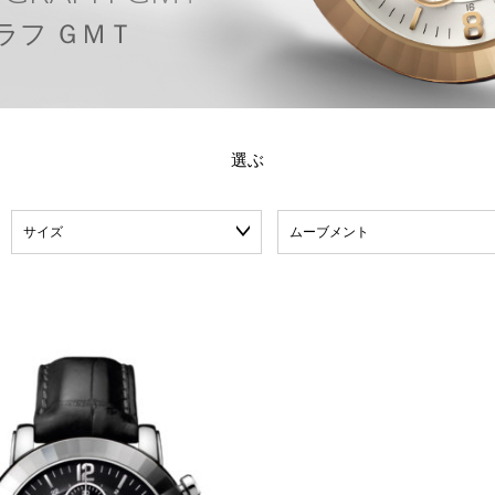
ラ
フ
Ｇ
Ｍ
Ｔ
選ぶ
サイズ
ムーブメント