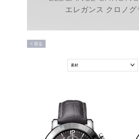
エ
レ
ガ
ン
ス
ク
ロ
ノ
グ
< 戻る
素材