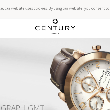
ence, our website uses cookies. By using our website, you consent to
O
G
R
A
P
H
G
M
T