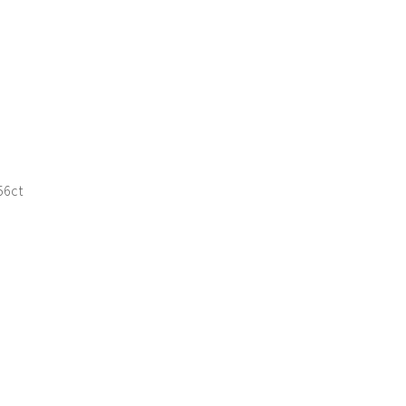
ド
6ct