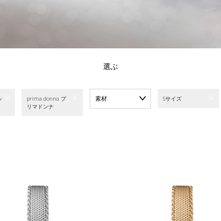
選ぶ
素材
ッ
prima donna プ
Sサイズ
リマドンナ