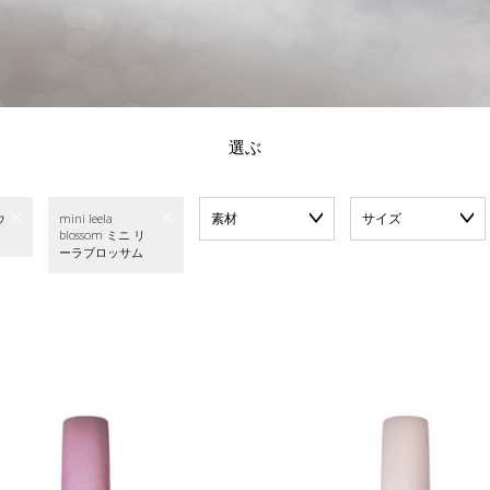
選ぶ
素材
サイズ
ウ
mini leela
blossom ミニ リ
ーラブロッサム