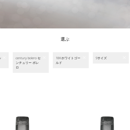
選ぶ
ッ
century bolero セ
18Kホワイトゴー
Sサイズ
ンチュリー ボレ
ルド
ロ