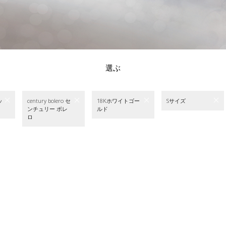
選ぶ
ッ
century bolero セ
18Kホワイトゴー
Sサイズ
ンチュリー ボレ
ルド
ロ