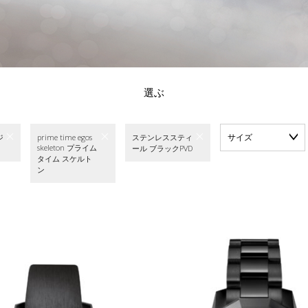
選ぶ
サイズ
ジ
prime time egos
ステンレススティ
skeleton プライム
ール ブラックPVD
タイム スケルト
ン