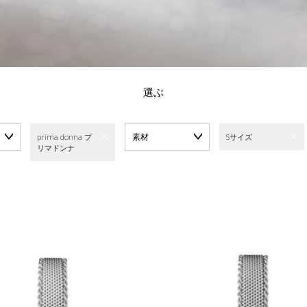
選ぶ
素材
prima donna プ
Sサイズ
リマドンナ