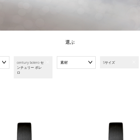
選ぶ
素材
century bolero セ
Sサイズ
ンチュリー ボレ
ロ