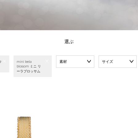
選ぶ
素材
サイズ
ウ
mini leela
blossom ミニ リ
ーラブロッサム