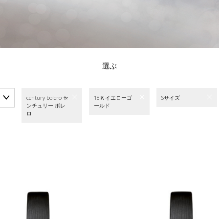
選ぶ
century bolero セ
18Ｋイエローゴ
Sサイズ
ンチュリー ボレ
ールド
ロ