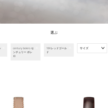
選ぶ
サイズ
ッ
century bolero セ
18Kレッドゴール
ンチュリー ボレ
ド
ロ