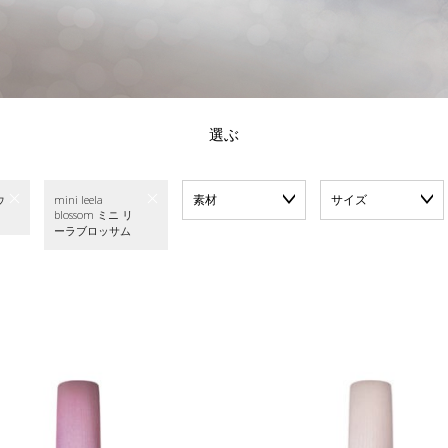
選ぶ
素材
サイズ
ウ
mini leela
blossom ミニ リ
ーラブロッサム