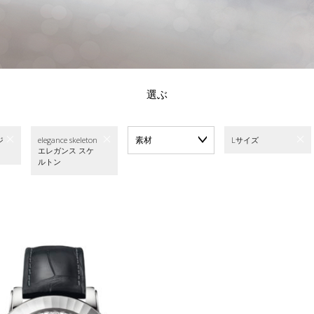
選ぶ
素材
ジ
elegance skeleton
Lサイズ
エレガンス スケ
ルトン