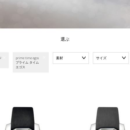
選ぶ
素材
サイズ
ジ
prime time egos
プライム タイム
エゴス