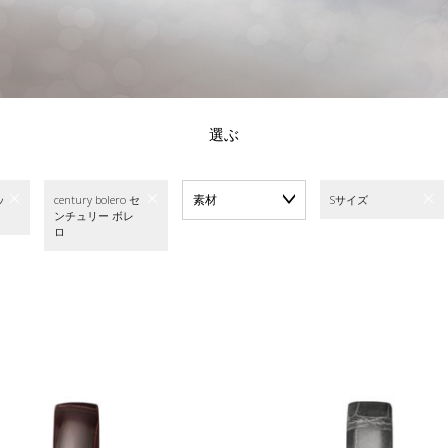
選ぶ
素材
ッ
century bolero セ
Sサイズ
ンチュリー ボレ
ロ