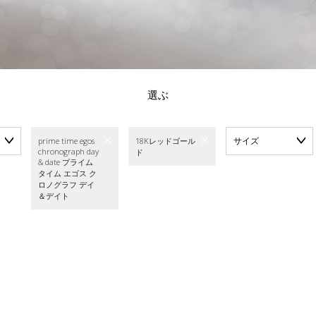
選ぶ
サイズ
prime time egos
18Kレッドゴール
chronograph day
ド
& date プライム
タイム エゴス ク
ロノグラフ デイ
＆デイト