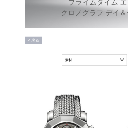
プ
ラ
イ
ム
タ
イ
ム
エ
ク
ロ
ノ
グ
ラ
フ
デ
イ
＆
< 戻る
素材