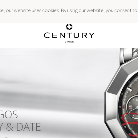
ence, our website uses cookies. By using our website, you consent to
G
O
S
Y
&
D
A
T
E