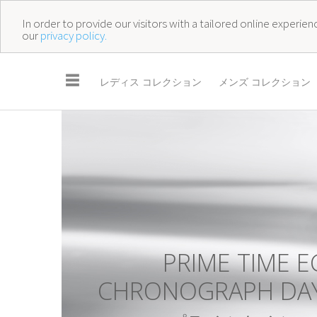
In order to provide our visitors with a tailored online experi
our
privacy policy.
☰
レディス コレクション
メンズ コレクション
P
R
I
M
E
T
I
M
E
E
C
H
R
O
N
O
G
R
A
P
H
D
A