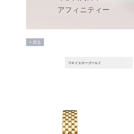
ア
フ
ィ
ニ
テ
ィ
ー
< 戻る
18Ｋイエローゴールド