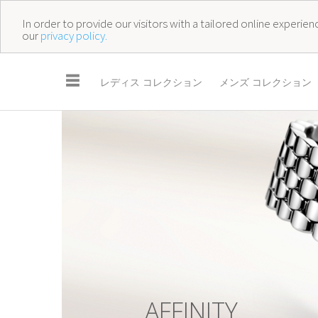
In order to provide our visitors with a tailored online experi
our
privacy policy.
☰
レディス コレクション
メンズ コレクション
A
F
F
I
N
I
T
Y