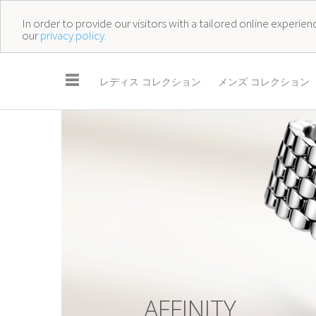
In order to provide our visitors with a tailored online experi
our
privacy policy.
☰
レディス コレクション
メンズ コレクション
A
F
F
I
N
I
T
Y