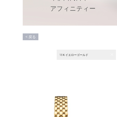
ア
フ
ィ
ニ
テ
ィ
ー
< 戻る
18Ｋイエローゴールド