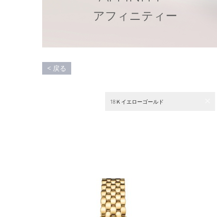
ア
フ
ィ
ニ
テ
ィ
ー
< 戻る
18Ｋイエローゴールド