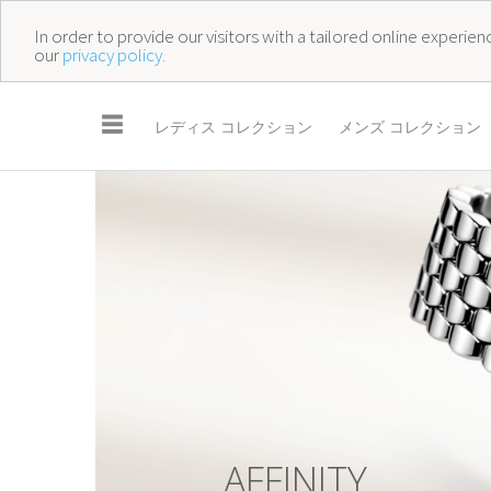
In order to provide our visitors with a tailored online experi
our
privacy policy.
☰
レディス コレクション
メンズ コレクション
A
F
F
I
N
I
T
Y