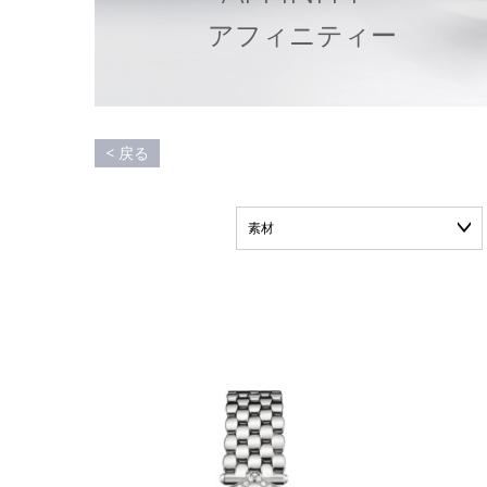
ア
フ
ィ
ニ
テ
ィ
ー
< 戻る
素材