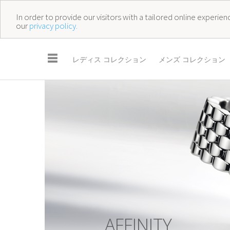
In order to provide our visitors with a tailored online experi
our
privacy policy.
☰
レディス コレクション
メンズ コレクション
A
F
F
I
N
I
T
Y